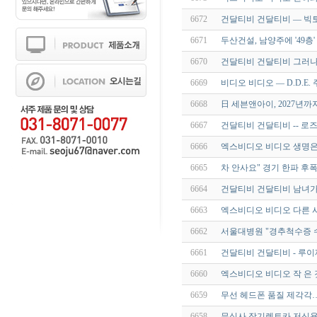
6672
건달티비 건달티비 ― 빅
6671
두산건설, 남양주에 '49층
6670
건달티비 건달티비 그러나 
6669
비디오 비디오 ― D.D.E
6668
日 세븐앤아이, 2027년까
6667
건달티비 건달티비 -- 로
6666
엑스비디오 비디오 생명은
6665
차 안사요" 경기 한파 후
6664
건달티비 건달티비 남녀가
6663
엑스비디오 비디오 다른 
6662
서울대병원 "경추척수증 수
6661
건달티비 건달티비 - 루이
6660
엑스비디오 비디오 작 은 
6659
무선 헤드폰 품질 제각각
6658
무심사 장기렌트카 저신용