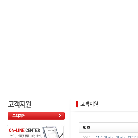
번호
6673
엑스비디오 비디오 벤허와