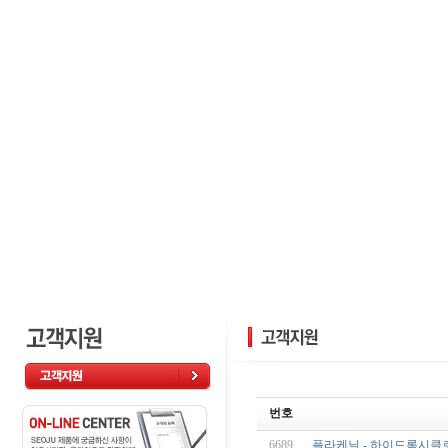
번호
6689
플라케닐 - 하이드록시클로로