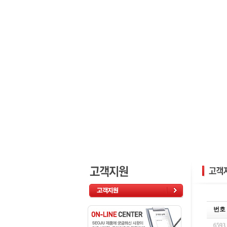
번호
6593