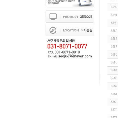
6592
6591
6590
6589
6588
6587
6586
6585
6584
6583
6582
6581
6580
6579
6578