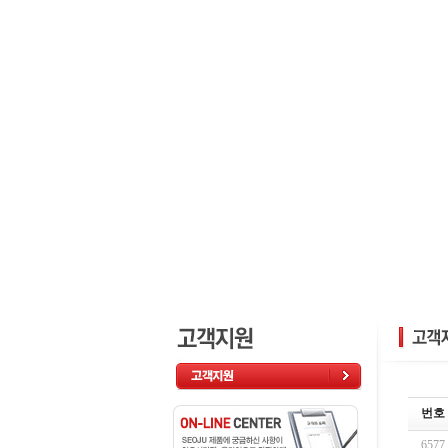
번호
6577