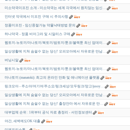
미소약국미프진 소개 - 미소약국는 세계 각국에서 원치않는 임신…
인터넷 약국에서 미프진 구매 시 주의사항
정품미프진 - 임신중절가능 약물낙태방법 문의
하나약국 - 정품 비아그라 및 시알리스 구매
웹토끼-뉴토끼/마나토끼/북토끼/밤토끼/툰코/블랙툰 최신 업데이…
일상생활에 지쳐 숨쉴수 없는 당신! 오피모아에서 자유로운 만남…
버닝시알
웹토끼-뉴토끼/마나토끼/북토끼/밤토끼/툰코/블랙툰 최신 업데이…
마나토끼 (manatoki): 최고의 온라인 만화 및 애니메이션 플랫폼
링크모아 - 주소야/여기여/주소요/링크세상/모두링크/망고/jusoy…
일상생활에 지쳐 숨쉴수 없는 당신! 오피모아에서 자유로운 만남…
일상생활에 지쳐 숨쉴수 없는 당신! 출장안마 에서 자유로운 만…
대부업체 순위 : 1위부터 공식 자료 총정리 - 서민정보센터
야간, 새벽에도OK 대출
미페프리스톤 -