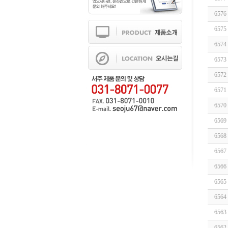
6576
6575
6574
6573
6572
6571
6570
6569
6568
6567
6566
6565
6564
6563
6562