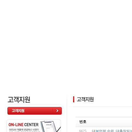
번호
6625
대부업체 순위, 대출잘되