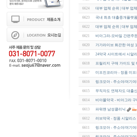
6624
대부 업체 순위 | 대부 업
6623
국내 최초 대출중개플랫폼
6622
대부 업체 순위 | 대부 업
6621
비아그라-모바일 간편주
6620
가가라이브 화끈한 여성 꼬셔서
6619
24약국 사이트에서 시알리
6618
프릴리지 구매 가이드 및
6617
미프진코리아 - 정품 미프
6616
링크모아 - 주소야/여기여/
6615
무직자도 연체자도 대출신청OK
6614
비아몰약국 - 비아그라 구
6613
파워맨 남성클리닉
6612
러브약국 - 정품 시알리스
6611
링크모아 - 주소야/여기여/
6610
링크모아 - 주소야/여기여/