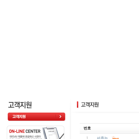
번호
1
서주는...