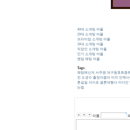
40대 소개팅 어플
20대 소개팅 어플
프리미엄 소개팅 어플
30대 소개팅 어플
직장인 소개팅 어플
인기 소개팅 어플
랜덤 채팅 어플
Tags:
채팅메신저
서주원
대­구­동­호­회­종­
친
도경수
출장아줌마
미끼
인­맥­사
혼길일
서이초
결혼대행사
이다인
는법
이름