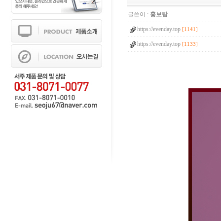
글쓴이 :
홍보탑
https://evenday.top
[1141]
https://evenday.top
[1133]