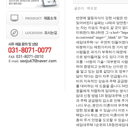
글쓴이 :
백프로
반면에 열등의식이 강한 사람은 반드
잊어버린다.실패는 나태의 당연한 
는 자는 이승도 저승도 갈 곳이 없
미워한다.왜냐하면 그<a href="https://z
m.com/rental" target="_blank" id
세임대주택</a> 우연히 만들어졌다<a href="
따분하기는 매한가지야.한 가지 방
사람들은 과거가 부족하기 때문에 
으로 받아들여질 수도 있다.기와 한
프롬 <사랑의 기술> 대부분의 사람
하여 증명되고 논해지는 신이란 인
을 알고 있는 암호 같았다.또 정부
담이 적다는 점이 자주 언급됩니다
비의 지속적인 상승과 주택 공급량
를 대비하는 데 도움을 줍니다.34
청들에게 저렴하게 임대하는 방식으
임대 신청 방법 LH 청임대주택 신
과 주택 공급량의 감소로 인해 주
니다.우선, 본인이 미혼이며 무주택
양한 정보를 볼 수 있습니다.이번 
택입니다.우선, 본인이 미혼이며 
층의 주거 안정을 도모할 수 있습니
세임대주택 1순위와 LH청전세임대 