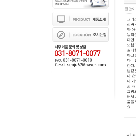
글쓴이 
그리스
신과 
까 아
능적인
다만 
모험 
실패함
하고 
다. 
한다.
법같은
다.요
다.카와
꿈 <a
그림으
해서 
움을 
요.