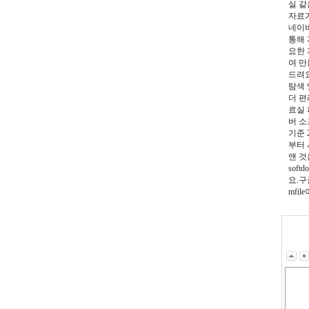
실 같
자료가
네이버
통해 
요한 
여 만
드려요
탐색 
더 편
료실 
버 소
기준 
부터 
앤 것
sof
요.구
mfi