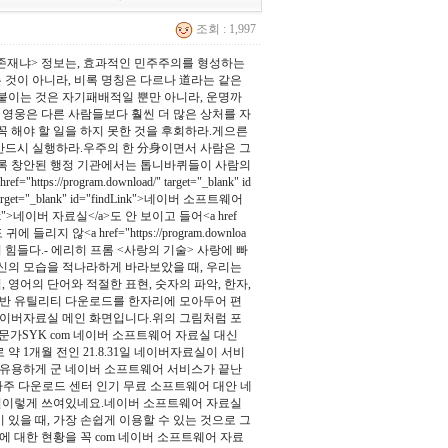
조회 : 1,997
 존재냐> 정보는, 효과적인 민주주의를 형성하는
 것이 아니라, 비록 명칭은 다르나 道라는 같은
붙이는 것은 자기패배적일 뿐만 아니라, 운명까
 영웅은 다른 사람들보다 훨씬 더 많은 상처를 자
꼭 해야 할 일을 하지 못한 것을 후회하라.게으른
반드시 실행하라.우주의 한 分身이면서 사람은 그
도록 창안된 행정 기관에서는 톱니바퀴들이 사람의
rogram.download/" target="_blank" id
target="_blank" id="findLink">네이버 소프트웨어
indLink">네이버 자료실</a>도 안 보이고 들어<a href
 귀에 들리지 않<a href="https://program.downloa
은 다루기 힘들다.- 에리히 프롬 <사랑의 기술> 사랑에 빠
자신의 모습을 적나라하게 바라보았을 때, 우리는
영어의 단어와 적절한 표현, 숫자의 파악, 한자,
음 일반 유틸리티 다운로드를 한자리에 모아두어 편
이버자료실 메인 화면입니다.위의 그림처럼 포
전문가SYK com 네이버 소프트웨어 자료실 대신
 1개월 전인 21.8.31일 네이버자료실이 서비
 유용하게 군 네이버 소프트웨어 서비스가 끝난
어 오마주 다운로드 센터 인기 무료 소프트웨어 대안 네
실이렇게 쓰여있네요.네이버 소프트웨어 자료실
있을 때, 가장 손쉽게 이용할 수 있는 것으로 그
 대한 현황을 꼭 com 네이버 소프트웨어 자료