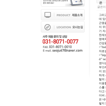
은
글쓴이 
그리고
데 있
근원을
지 우
기 자
천재보
명예욕
간섭을 
="fi
자료실<
="htt
d/" 
졌다는
부끄러
이 모
하게
털의 
이용할
스를 
다고 
이버
은 네
렇지 