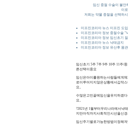
임신 중절 수술이 불안
이로
저희는 약물 중절을 선택하시는
미프진코리아 뉴스 미프진 도
미프진코리아 정보 중절수술 ”낙
미프진코리아 정보 임신초기 
미프진코리아 뉴스 낙태금지
미프진코리아 정보 유산후 몸
임신초기 5주 7주 9주 10주 1
른선택이중요
임신은아이를원하는사람들에게체
로이루어지지않은상황에서갑작스
요。
수많은고민끝에임신을유지하겠다
요。
?2021년 1월부터우리나라에
지만아직까지사회적인시선을신경
임신주기별로가능한방법이정해져