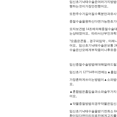
임신초기낙태수술은여러가지방법
행하는것이가장안전했어요。
또한주수가길어질수록분만과유사
중절수술을원하신다면가능한초기
모자보건법 14조에의해중절수술
는상태였어요。따라서산부인과학
?요즘은콘돔，경구피임약，미레
어요。임신초기낙태수술은보통 
수술은산모에게부작용이나후유증
임신중절수술방법에대해알려드릴
임신초기 12??14주이전에는
가장흔하게쓰이는방법이▲소파법
요。
▲혼합법은흡입술과소파술두가지
어요。
▲약물중절방법의경우약물은임신
임신초기낙태수술을받기전최소 
환이있다면미리의료진에게고지를