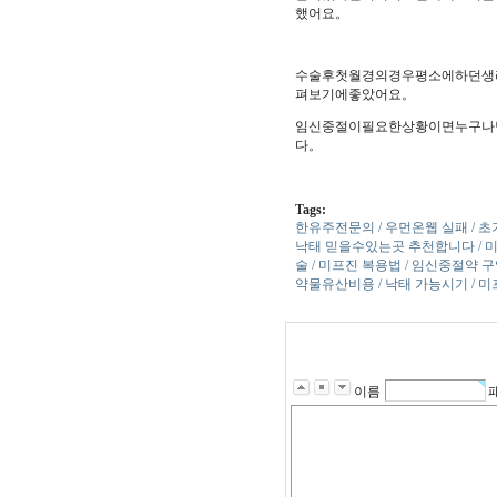
했어요。
수술후첫월경의경우평소에하던생
펴보기에좋았어요。
임신중절이필요한상황이면누구나
다。
Tags:
한유주전문의 / 우먼온웹 실패 / 초기
낙태 믿을수있는곳 추천합니다 / 미프
술 / 미프진 복용법 / 임신중절약 구
약물유산비용 / 낙태 가능시기 / 미프
이름